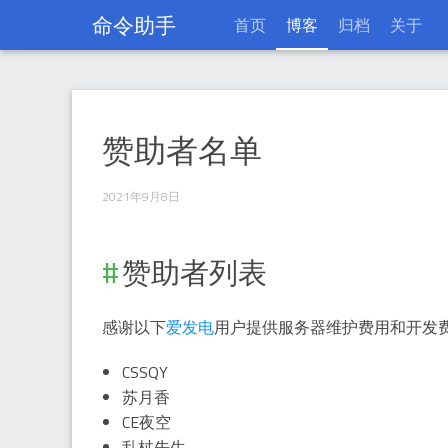
命令助手
首页
博客
归档
关于
赞助者名单
赞助者名单
2021年9月8日
赞助者列表
感谢以下
爱发电
用户提供服务器维护费用和开发
CSSQY
苏月香
CE夜空
乱杖先生