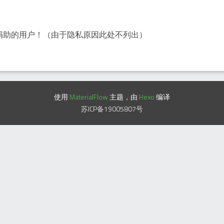
捐助的用户！（由于隐私原因此处不列出）
使用
MaterialFlow
主题，由
Hexo
编译
苏ICP备19005807号