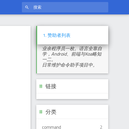
ProjectXero
1.
赞助者列表
业余程序员一枚。语言全靠自
学，Android、前端与Koa略知
一二。
日常维护命令助手项目中。
链接
分类
command
2